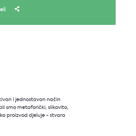
eli
stivan i jednostavan način
i smo metaforički, slikovito,
ko proizvod djeluje - stvara