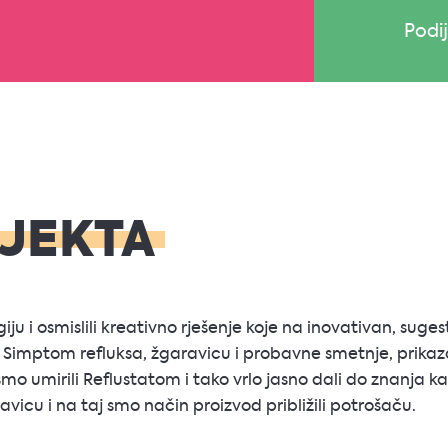
Podij
OJEKTA
ju i osmislili kreativno rješenje koje na inovativan, suge
Simptom refluksa, žgaravicu i probavne smetnje, prikazal
mo umirili Reflustatom i tako vrlo jasno dali do znanja ka
vicu i na taj smo način proizvod približili potrošaču.