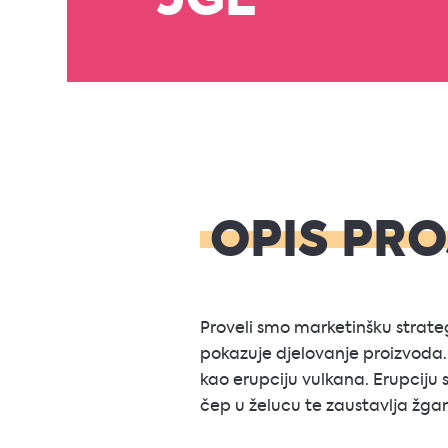
JGL
OPIS PR
Proveli smo marketinšku strategi
pokazuje djelovanje proizvoda. 
kao erupciju vulkana. Erupciju s
čep u želucu te zaustavlja žgara