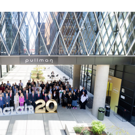
ODINA
LAIR BRENDA
VATSKOJ