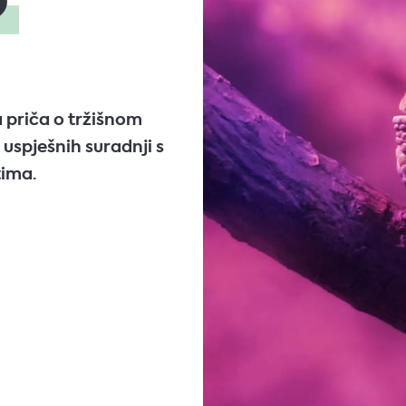
?
 priča o tržišnom
 uspješnih suradnji s
tima.