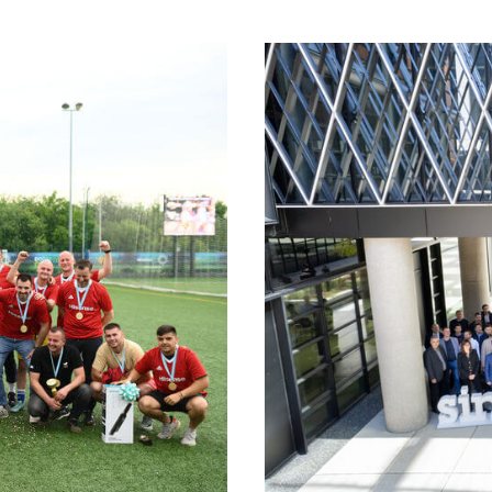
KLIJENT
SINCLAIR
20 G
025.
SINC
U HR