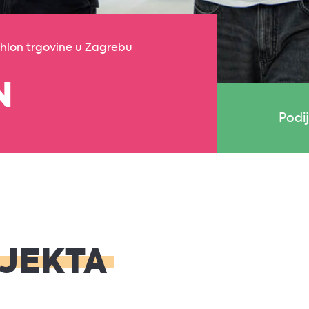
lon trgovine u Zagrebu
N
Podij
OJEKTA