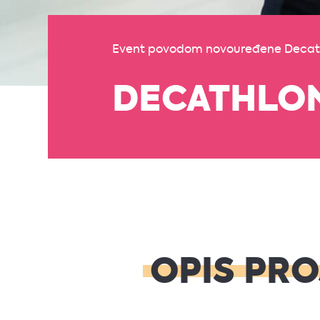
Event povodom novouređene Decath
DECATHLO
OPIS PR