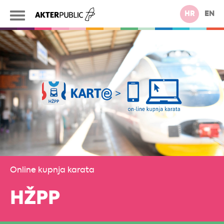
HR
EN
Online kupnja karata
HŽPP