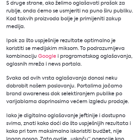
S druge strane, ako želimo oglašavati prašak za
rublje, onda ćemo se usmjeriti na puno širu publiku.
Kod takvih proizvoda bolje je primijeniti zakup
medija.
Ipak za što uspješnije rezultate optimalno je
koristiti se medijskim miksom. To podrazumijeva
kombinaciju
Google
i programatskog oglašavanja,
oglasnih mreža i news portala.
Svaka od ovih vrsta oglašavanja donosi neku
dobrobit našem poslovanju. Portalima jačamo
brand awareness dok selektiranjem publike po
varijablama doprinosimo većem izgledu prodaje.
Iako je digitalno oglašavanje jeftinije i dostupno
svima, znati kako doći do što uspješnijih rezultata i
kako pri tom maksimalno iskoristiti budžet, nije
lagan posao. Zato ovdje „uskaču“ agencije kao