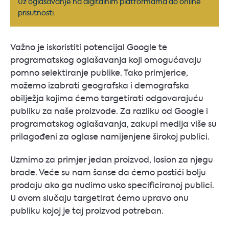
Uz oglašavanje na digitalnim platformama do online
prisutnosti.
Važno je iskoristiti potencijal Google te
programatskog oglašavanja koji omogućavaju
pomno selektiranje publike. Tako primjerice,
možemo izabrati geografska i demografska
obilježja kojima ćemo targetirati odgovarajuću
publiku za naše proizvode. Za razliku od Google i
programatskog oglašavanja, zakupi medija više su
prilagođeni za oglase namijenjene širokoj publici.
Uzmimo za primjer jedan proizvod, losion za njegu
brade. Veće su nam šanse da ćemo postići bolju
prodaju ako ga nudimo usko specificiranoj publici.
U ovom slučaju targetirat ćemo upravo onu
publiku kojoj je taj proizvod potreban.