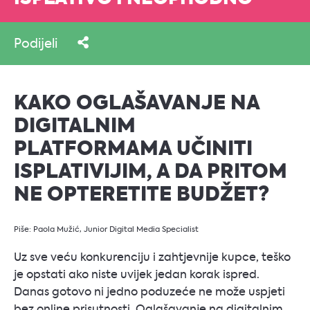
Podijeli
KAKO OGLAŠAVANJE NA
DIGITALNIM
PLATFORMAMA UČINITI
ISPLATIVIJIM
,
A DA PRITOM
NE OPTERETITE BUDŽET
?
Piše: Paola Mužić, Junior Digital Media Specialist
Uz sve veću konkurenciju i zahtjevnije kupce, teško
je opstati ako niste uvijek jedan korak ispred.
Danas gotovo ni jedno poduzeće ne može uspjeti
bez online prisutnosti. Oglašavanje na digitalnim