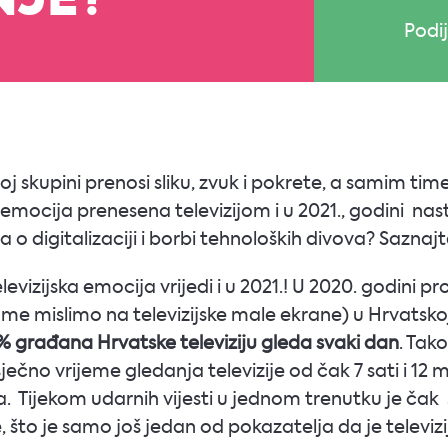
NJE?
Podij
noj skupini prenosi sliku, zvuk i pokrete, a samim t
i ta emocija prenesena televizijom i u 2021., godini 
iča o digitalizaciji i borbi tehnoloških divova? Saznaj
vizijska emocija vrijedi i u 2021.! U 2020. godini 
e mislimo na televizijske male ekrane) u Hrvatskoj
% građana Hrvatske televiziju gleda svaki dan
. Tak
ečno vrijeme gledanja televizije od čak 7 sati i 12 m
. Tijekom udarnih vijesti u jednom trenutku je čak 
 što je samo još jedan od pokazatelja da je televizi