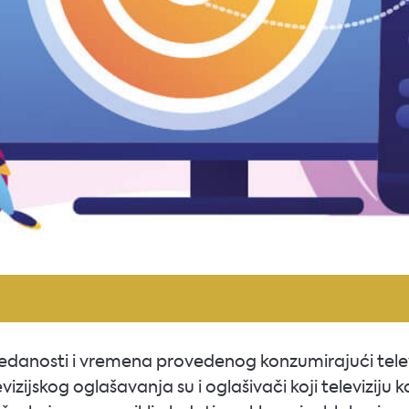
danosti i vremena provedenog konzumirajući televi
vizijskog oglašavanja su i oglašivači koji televiziju 