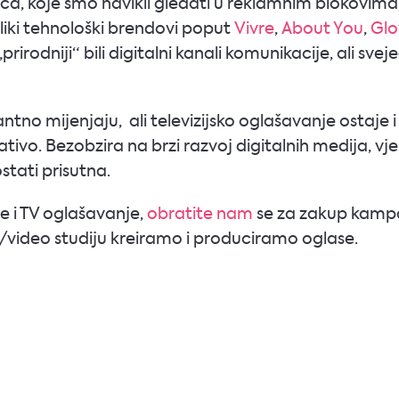
a, koje smo navikli gledati u reklamnim blokovima,
liki tehnološki brendovi poput
Vivre
,
About You
,
Glo
rodniji“ bili digitalni kanali komunikacije, ali sveje
tno mijenjaju, ali televizijsko oglašavanje ostaje i 
ativo. Bezobzira na brzi razvoj digitalnih medija, vj
tati prisutna.
e i TV oglašavanje,
obratite nam
se za zakup kampa
video studiju kreiramo i produciramo oglase.