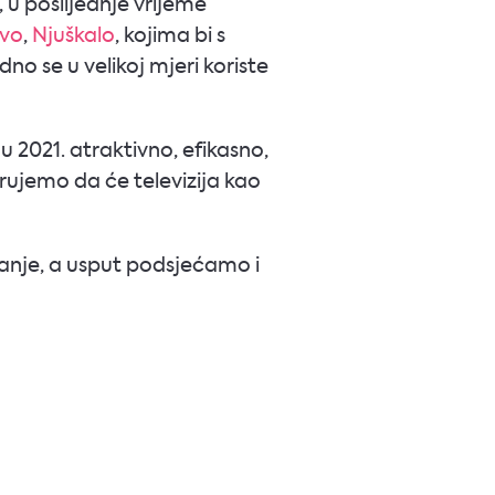
 u poslijednje vrijeme
vo
,
Njuškalo
, kojima bi s
dno se u velikoj mjeri koriste
u 2021. atraktivno, efikasno,
erujemo da će televizija kao
nje, a usput podsjećamo i