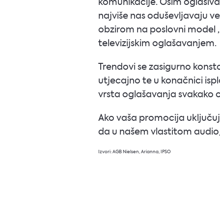
komunikacije. Osim oglašivač
najviše nas oduševljavaju ve
obzirom na poslovni model „pri
televizijskim oglašavanjem.
Trendovi se zasigurno konstan
utjecajno te u konačnici ispl
vrsta oglašavanja svakako os
Ako vaša promocija uključuj
da u našem vlastitom audio/
Izvori: AGB Nielsen, Arianna, IPSO