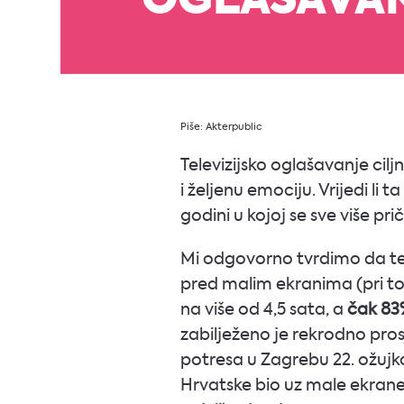
OGLAŠAVA
Piše: Akterpublic
Televizijsko oglašavanje cilj
i željenu emociju. Vrijedi l
godini u kojoj se sve više pr
Mi odgovorno tvrdimo da tele
pred malim ekranima (pri tom
na više od 4,5 sata, a
čak 83
zabilježeno je rekrodno prosj
potresa u Zagrebu 22. ožujka
Hrvatske bio uz male ekrane,